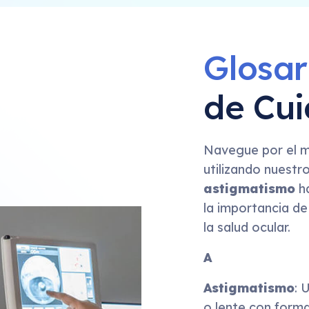
Glosa
de Cui
Navegue por el m
utilizando nuest
astigmatismo
h
la importancia d
la salud ocular.
A
Astigmatismo
: 
o lente con forma