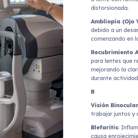
distorsionada.
Ambliopía (Ojo
debido a un desar
comenzando en la
Recubrimiento A
para lentes que r
mejorando la cla
durante actividad
B
Visión Binocula
trabajar juntos y
Blefaritis
: Infla
causa enrojecimie