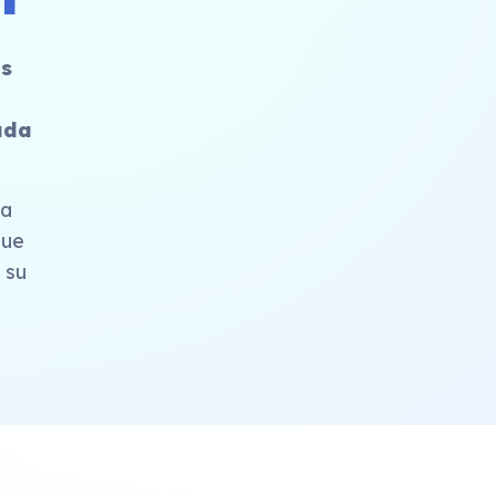
as
ada
ra
que
 su