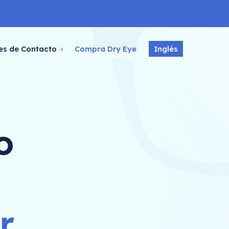
es de Contacto
Compra Dry Eye
Inglés
o
r