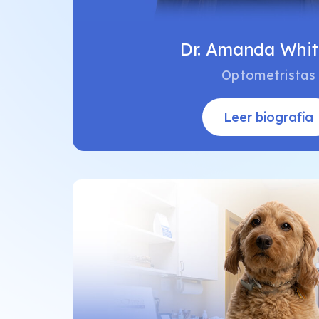
Dr. Amanda Whi
Optometristas
Leer biografía