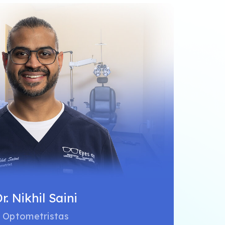
r. Nikhil Saini
Optometristas