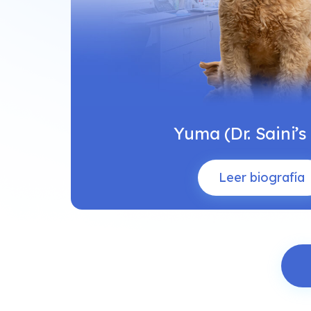
Yuma (Dr. Saini’s
Leer biografía