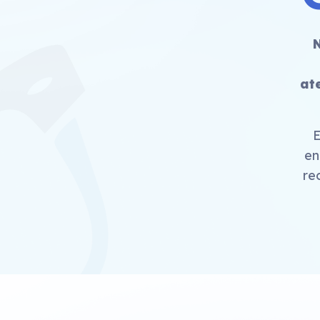
N
at
en
re