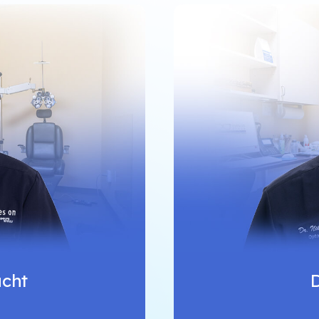
ucht
D