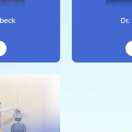
tbeck
Dr.