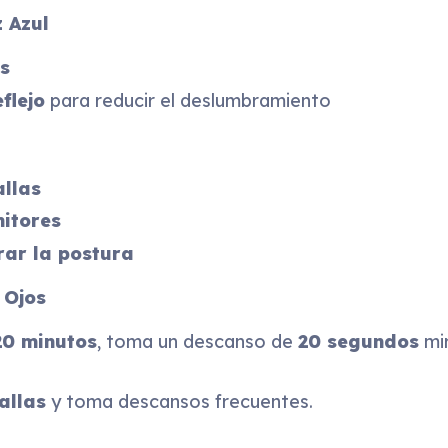
 Azul
os
flejo
para reducir el deslumbramiento
allas
itores
rar la postura
 Ojos
20 minutos
, toma un descanso de
20 segundos
mi
allas
y toma descansos frecuentes.