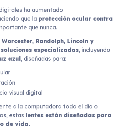
 digitales ha aumentado
aciendo que la
protección ocular contra
mportante que nunca.
e
Worcester, Randolph, Lincoln y
s
soluciones especializadas
, incluyendo
luz azul
, diseñadas para:
ular
ración
io visual digital
rente a la computadora todo el día o
gos, estas
lentes están diseñadas para
o de vida.