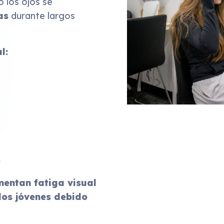
 los ojos se
as
durante largos
l:
o
mentan fatiga visual
los jóvenes debido