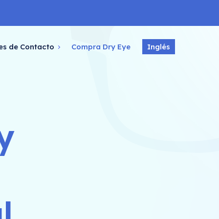
es de Contacto
Compra Dry Eye
Inglés
y
l