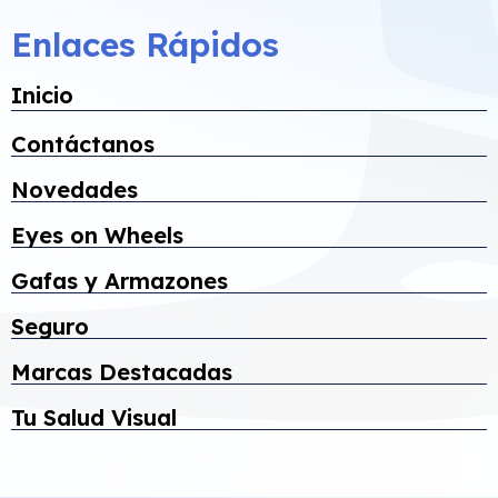
Enlaces Rápidos
Inicio
Contáctanos
Novedades
Eyes on Wheels
Gafas y Armazones
Seguro
Marcas Destacadas
Tu Salud Visual
Select
How would you rate your experience?
an